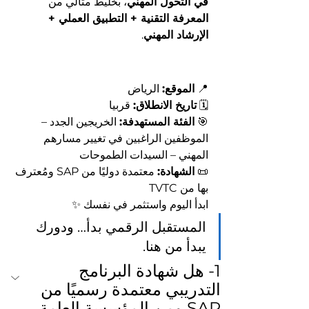
في التحول المهني
، بخليط مثالي من 
المعرفة التقنية + التطبيق العملي + 
الإرشاد المهني
.
📍 
الموقع:
 الرياض
🗓️ 
تاريخ الانطلاق:
 قربيا
🎯 
الفئة المستهدفة:
 الخريجين الجدد – 
الموظفين الراغبين في تغيير مسارهم 
المهني – السيدات الطموحات
📜 
الشهادة:
 معتمدة دوليًا من SAP ومُعترف 
بها من TVTC
ابدأ اليوم واستثمر في نفسك ✨
المستقبل الرقمي بدأ… ودورك 
يبدأ من هنا.
1- هل شهادة البرنامج 
التدريبي معتمدة رسميًا من 
SAP ومن المؤسسة العامة 